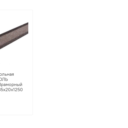
ольная
ОЛЬ
Мраморный
85х20х1250